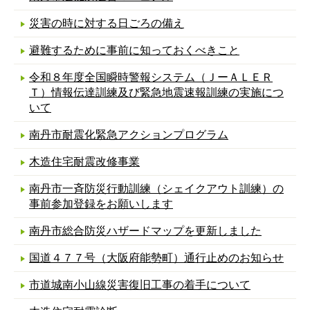
災害の時に対する日ごろの備え
避難するために事前に知っておくべきこと
令和８年度全国瞬時警報システム（ＪーＡＬＥＲ
Ｔ）情報伝達訓練及び緊急地震速報訓練の実施につ
いて
南丹市耐震化緊急アクションプログラム
木造住宅耐震改修事業
南丹市一斉防災行動訓練（シェイクアウト訓練）の
事前参加登録をお願いします
南丹市総合防災ハザードマップを更新しました
国道４７７号（大阪府能勢町）通行止めのお知らせ
市道城南小山線災害復旧工事の着手について