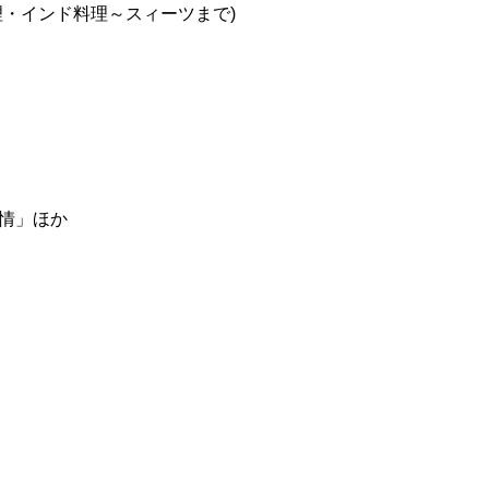
理・インド料理～スィーツまで)
情」ほか