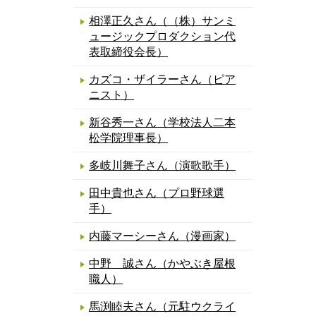
相澤正久さん（（株）サンミ
ュージックプロダクション代
表取締役会長）
カズコ・ザイラーさん（ピア
ニスト）
新谷秀一さん（学校法人二本
松学院理事長）
多岐川舞子さん（演歌歌手）
田中貴也さん（プロ野球選
手）
内藤マーシーさん（漫画家）
中野 誠さん（かやぶき屋根
職人）
馬渕睦夫さん（元駐ウクライ