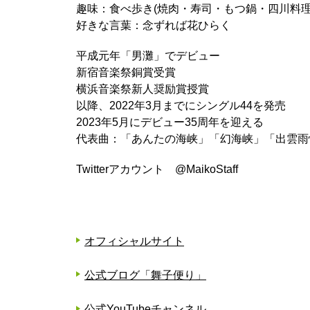
趣味：食べ歩き(焼肉・寿司・もつ鍋・四川料
好きな言葉：念ずれば花ひらく
平成元年「男灘」でデビュー
新宿音楽祭銅賞受賞
横浜音楽祭新人奨励賞授賞
以降、2022年3月までにシングル44を発売
2023年5月にデビュー35周年を迎える
代表曲：「あんたの海峡」「幻海峡」「出雲雨
Twitterアカウント @MaikoStaff
オフィシャルサイト
公式ブログ「舞子便り」
公式YouTubeチャンネル