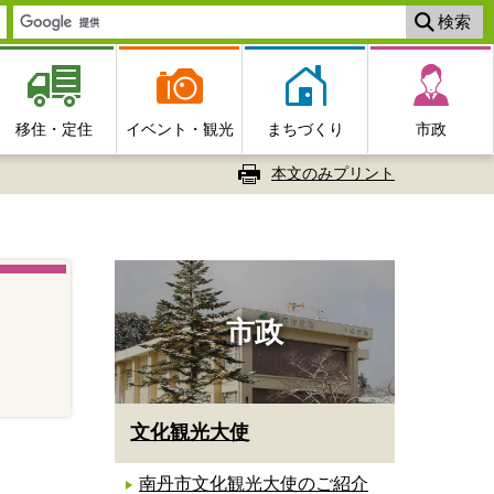
移住・定住
イベント・観光
まちづくり
市政
本文のみプリント
市政
文化観光大使
南丹市文化観光大使のご紹介