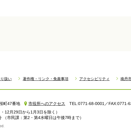
取り扱い
著作権・リンク・免責事項
アクセシビリティ
南丹
町小桜町47番地
市役所へのアクセス
TEL:0771-68-0001／FAX:0771-6
・12月29日から1月3日を除く）
分
（市民課：第2・第4水曜日は午後7時まで）
ed.