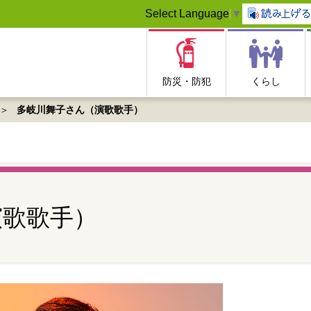
Select Language
▼
防災・防犯
くらし
多岐川舞子さん（演歌歌手）
演歌歌手）