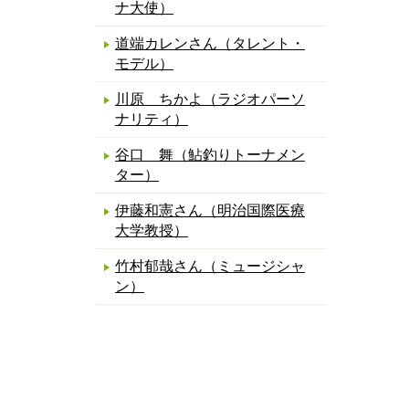
ナ大使）
道端カレンさん（タレント・
モデル）
川原 ちかよ（ラジオパーソ
ナリティ）
谷口 舞（鮎釣りトーナメン
ター）
伊藤和憲さん（明治国際医療
大学教授）
竹村郁哉さん（ミュージシャ
ン）