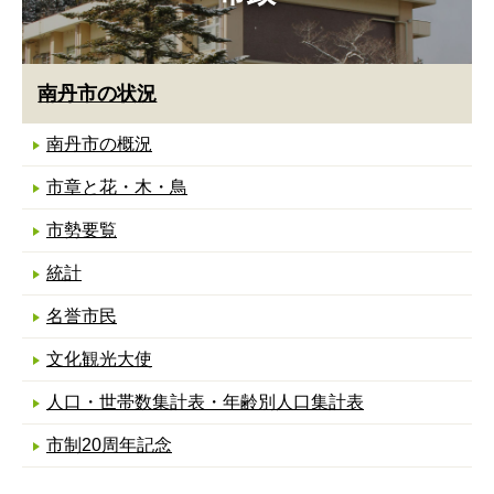
南丹市の状況
南丹市の概況
市章と花・木・鳥
市勢要覧
統計
名誉市民
文化観光大使
人口・世帯数集計表・年齢別人口集計表
市制20周年記念