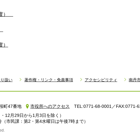
年度）
）
度）
取り扱い
著作権・リンク・免責事項
アクセシビリティ
南丹
町小桜町47番地
市役所へのアクセス
TEL:0771-68-0001／FAX:0771-6
・12月29日から1月3日を除く）
分
（市民課：第2・第4水曜日は午後7時まで）
ed.