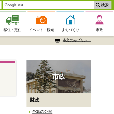
移住・定住
イベント・観光
まちづくり
市政
本文のみプリント
市政
財政
予算の公開