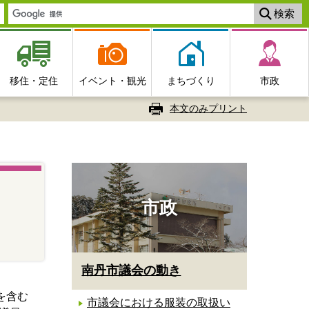
移住・定住
イベント・観光
まちづくり
市政
本文のみプリント
市政
南丹市議会の動き
を含む
市議会における服装の取扱い