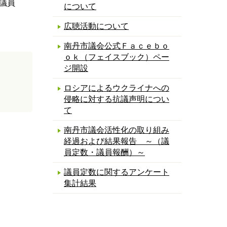
議員
について
広聴活動について
南丹市議会公式Ｆａｃｅｂｏ
ｏｋ（フェイスブック）ペー
ジ開設
ロシアによるウクライナへの
侵略に対する抗議声明につい
て
南丹市議会活性化の取り組み
経過および結果報告 ～（議
員定数・議員報酬）～
議員定数に関するアンケート
集計結果