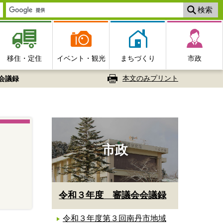
移住・定住
イベント・観光
まちづくり
市政
本文のみプリント
会議録
市政
令和３年度 審議会会議録
令和３年度第３回南丹市地域