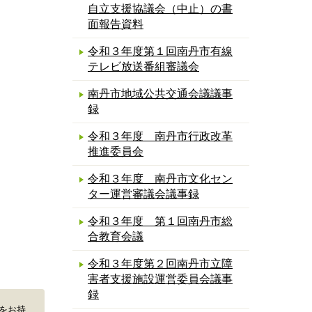
自立支援協議会（中止）の書
面報告資料
令和３年度第１回南丹市有線
テレビ放送番組審議会
南丹市地域公共交通会議議事
録
令和３年度 南丹市行政改革
推進委員会
令和３年度 南丹市文化セン
ター運営審議会議事録
令和３年度 第１回南丹市総
合教育会議
令和３年度第２回南丹市立障
害者支援施設運営委員会議事
録
erをお持