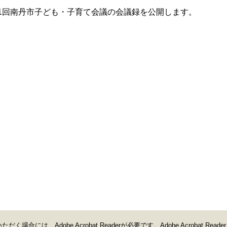
第1回南丹市子ども・子育て会議の会議録を公開します。
合には、Adobe Acrobat Readerが必要です。Adobe Acrobat Read