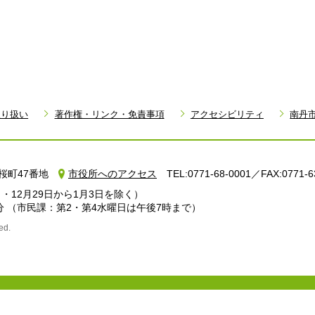
取り扱い
著作権・リンク・免責事項
アクセシビリティ
南丹
町小桜町47番地
市役所へのアクセス
TEL:0771-68-0001／FAX:0771-6
・12月29日から1月3日を除く）
分
（市民課：第2・第4水曜日は午後7時まで）
ed.