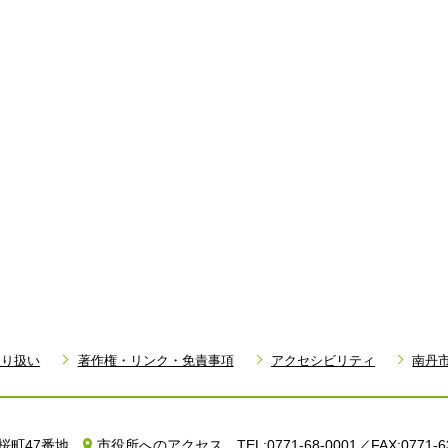
取り扱い
著作権・リンク・免責事項
アクセシビリティ
南丹
町小桜町47番地
市役所へのアクセス
TEL:0771-68-0001／FAX:0771-6