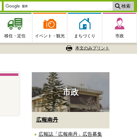
移住・定住
イベント・観光
まちづくり
市政
本文のみプリント
市政
広報南丹
広報誌「広報南丹」広告募集