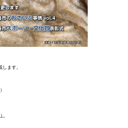
載します。
B）
６）