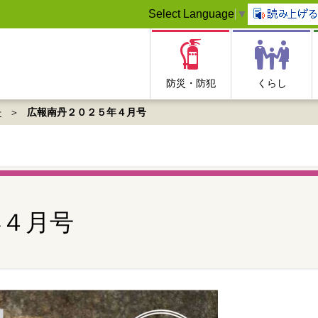
Select Language
▼
防災・防犯
くらし
丹
広報南丹２０２５年４月号
年４月号