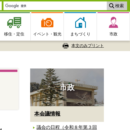
移住・定住
イベント・観光
まちづくり
市政
本文のみプリント
市政
本会議情報
議会の日程（令和８年第３回