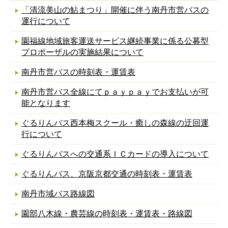
「清流美山の鮎まつり」開催に伴う南丹市営バスの
運行について
園福線地域旅客運送サービス継続事業に係る公募型
プロポーザルの実施結果について
南丹市営バスの時刻表・運賃表
南丹市営バス全線にてｐａｙｐａｙでお支払いが可
能となります
ぐるりんバス西本梅スクール・癒しの森線の迂回運
行について
ぐるりんバスへの交通系ＩＣカードの導入について
ぐるりんバス、京阪京都交通の時刻表・運賃表
南丹市域バス路線図
園部八木線・農芸線の時刻表・運賃表・路線図