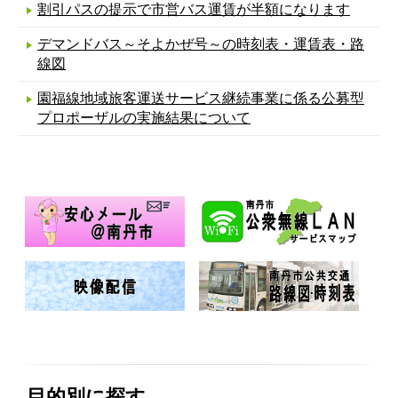
割引パスの提示で市営バス運賃が半額になります
デマンドバス～そよかぜ号～の時刻表・運賃表・路
線図
園福線地域旅客運送サービス継続事業に係る公募型
プロポーザルの実施結果について
目的別に探す