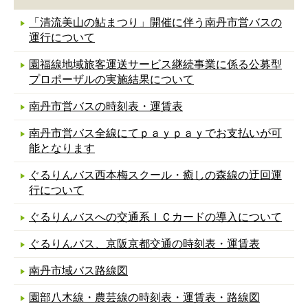
「清流美山の鮎まつり」開催に伴う南丹市営バスの
運行について
園福線地域旅客運送サービス継続事業に係る公募型
プロポーザルの実施結果について
南丹市営バスの時刻表・運賃表
南丹市営バス全線にてｐａｙｐａｙでお支払いが可
能となります
ぐるりんバス西本梅スクール・癒しの森線の迂回運
行について
ぐるりんバスへの交通系ＩＣカードの導入について
ぐるりんバス、京阪京都交通の時刻表・運賃表
南丹市域バス路線図
園部八木線・農芸線の時刻表・運賃表・路線図