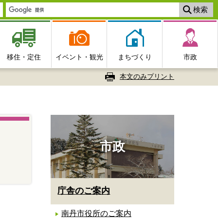
移住・定住
イベント・観光
まちづくり
市政
本文のみプリント
市政
庁舎のご案内
南丹市役所のご案内