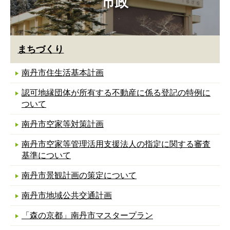
市政
まちづくり
南丹市住生活基本計画
認可地縁団体が所有する不動産に係る登記の特例に
ついて
南丹市空家等対策計画
南丹市空家等管理活用支援法人の指定に関する審査
基準について
南丹市景観計画の策定について
南丹市地域公共交通計画
「森の京都」南丹市マスタープラン