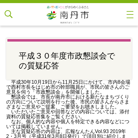
平成３０年度市政懇談会で
の質疑応答
平成30年10月19日から11月25日にかけて、市内8会場
で西村市長をはじめ市の幹部職員が、市民の皆さんのご
意見を伺う「市政懇談会」を開催しました。
懇談会では、市長が南丹市における新たなまちづくり
の方向について説明を行った後、市民の皆さんからさま
ざまなご意見やご提案、ご要望をお聴きしました。
いただいたご意見や回答などの内容については、添付
資料の質疑応答集をご覧ください。
なお、個人的な内容や個人を特定できる内容などにつ
いては掲載していません。
主な質疑応答の内容は、広報なんたんVol.93 2019年
2・3月号（平成31年3月8日発行）で項目別に紹介しま