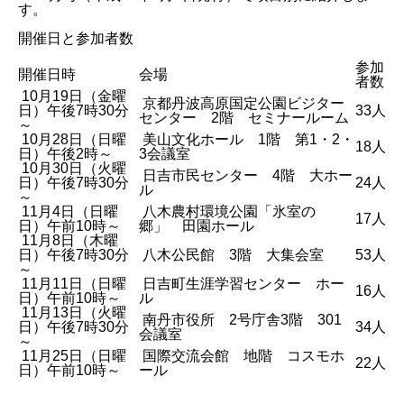
す。
開催日と参加者数
参加
開催日時
会場
者数
10月19日（金曜
京都丹波高原国定公園ビジター
日）午後7時30分
33人
センター 2階 セミナールーム
～
10月28日（日曜
美山文化ホール 1階 第1・2・
18人
日）午後2時～
3会議室
10月30日（火曜
日吉市民センター 4階 大ホー
日）午後7時30分
24人
ル
～
11月4日（日曜
八木農村環境公園「氷室の
17人
日）午前10時～
郷」 田園ホール
11月8日（木曜
日）午後7時30分
八木公民館 3階 大集会室
53人
～
11月11日（日曜
日吉町生涯学習センター ホー
16人
日）午前10時～
ル
11月13日（火曜
南丹市役所 2号庁舎3階 301
日）午後7時30分
34人
会議室
～
11月25日（日曜
国際交流会館 地階 コスモホ
22人
日）午前10時～
ール