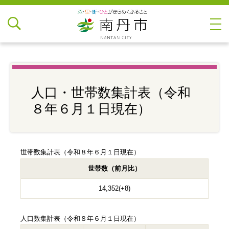
人口・世帯数集計表（令和
８年６月１日現在）
世帯数集計表（令和８年６月１日現在）
世帯数（前月比）
14,352(+8)
人口数集計表（令和８年６月１日現在）