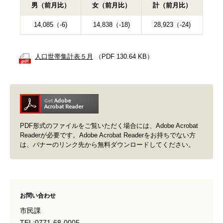
男（前月比）
女（前月比）
計（前月比）
14,085（-6)
14,838（-18)
28,923（-24)
人口世帯集計表５月
（PDF 130.64 KB）
PDF形式のファイルをご覧いただく場合には、Adobe Acrobat
Readerが必要です。Adobe Acrobat Readerをお持ちでない方
は、バナーのリンク先から無料ダウンロードしてください。
お問い合わせ
市民課
TEL:0771-68-0005