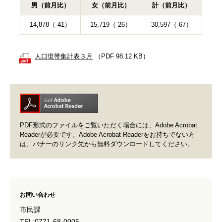
男（前月比）
女（前月比）
計（前月比）
14,878（-41）
15,719（-26）
30,597（-67）
人口世帯集計表３月
（PDF 98.12 KB）
PDF形式のファイルをご覧いただく場合には、Adobe Acrobat
Readerが必要です。Adobe Acrobat Readerをお持ちでない方
は、バナーのリンク先から無料ダウンロードしてください。
お問い合わせ
市民課
TEL:0771-68-0005