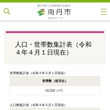
人口・世帯数集計表（令和
４年４月１日現在）
世帯数集計表（令和４年４月１日現在）
世帯数（前月比）
14,224（+7）
人口数集計表（令和４年４月１日現在）