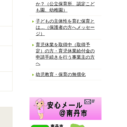
か？（公立保育所、認定こど
も園、幼稚園）
子どもの主体性を育む保育と
は…（保護者の方へメッセー
ジ）
育児休業を取得中（取得予
定）の方・育児休業給付金の
申請手続きを行う事業主の方
へ
幼児教育・保育の無償化