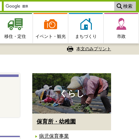
移住・定住
イベント・観光
まちづくり
市政
本文のみプリント
くらし
保育所・幼稚園
病児保育事業