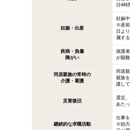
日4時
妊娠中
※産前
妊娠・出産
日より
属する
疾病・負傷
保護者
障がい
が困難
同居親
同居親族の常時の
親族を
介護・看護
護して
震災、
災害復旧
あたっ
仕事を
継続的な求職活動
※効力