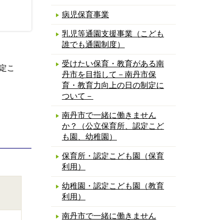
病児保育事業
乳児等通園支援事業（こども
誰でも通園制度）
受けたい保育・教育がある南
定こ
丹市を目指して－南丹市保
育・教育力向上の日の制定に
ついて－
南丹市で一緒に働きません
か？（公立保育所、認定こど
も園、幼稚園）
保育所・認定こども園（保育
利用）
幼稚園・認定こども園（教育
利用）
南丹市で一緒に働きません