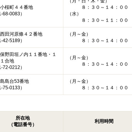
（月・日・木・金）
小桜町４４番地
８：３０～１４：００
-68-0083）
（水）
８：３０～１１：００
西田河原條４２番地
（月～金）
-42-5189）
８：３０～１４：００
保野田垣ノ内１１番地・１
（月～金）
１合地
８：３０～１４：００
-72-0212）
島島台53番地
（月～金）
-75-0133）
８：３０～１４：００
所在地
利用時間
（電話番号）