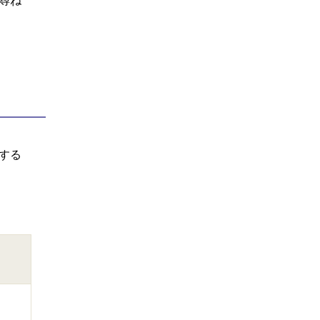
尋ね
する
）