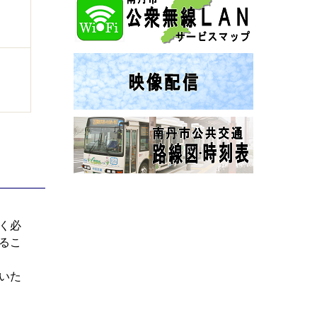
く必
るこ
いた