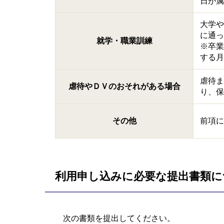
日が属
大学や
に通っ
就学・職業訓練
※卒業
する月
虐待ま
虐待やＤＶのおそれがある場合
り、保
その他
前項に
利用申し込みに必要な提出書類に
次の書類を提出してください。