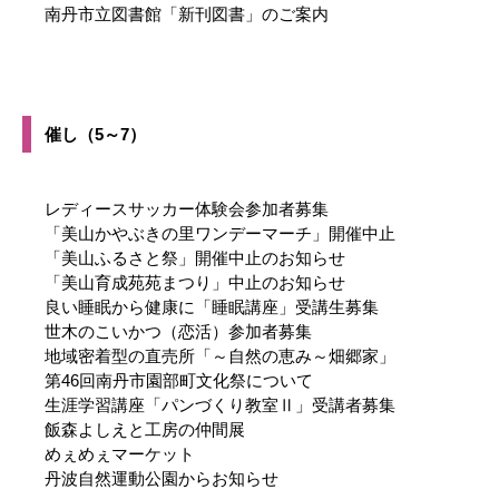
南丹市立図書館「新刊図書」のご案内
催し（5～7）
レディースサッカー体験会参加者募集
「美山かやぶきの里ワンデーマーチ」開催中止
「美山ふるさと祭」開催中止のお知らせ
「美山育成苑苑まつり」中止のお知らせ
良い睡眠から健康に「睡眠講座」受講生募集
世木のこいかつ（恋活）参加者募集
地域密着型の直売所「～自然の恵み～畑郷家」
第46回南丹市園部町文化祭について
生涯学習講座「パンづくり教室Ⅱ」受講者募集
飯森よしえと工房の仲間展
めぇめぇマーケット
丹波自然運動公園からお知らせ