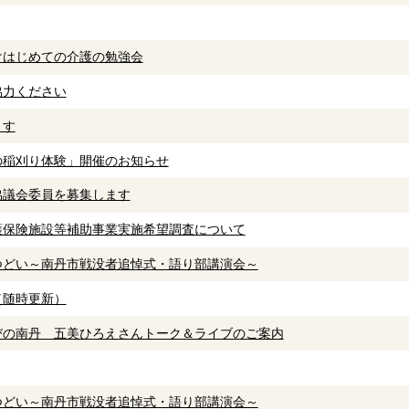
けはじめての介護の勉強会
協力ください
ます
の稲刈り体験」開催のお知らせ
協議会委員を募集します
護保険施設等補助事業実施希望調査について
つどい～南丹市戦没者追悼式・語り部講演会～
（随時更新）
びの南丹 五美ひろえさんトーク＆ライブのご案内
つどい～南丹市戦没者追悼式・語り部講演会～