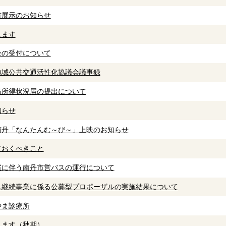
書展示のお知らせ
します
金の受付について
地域公共交通活性化協議会議事録
当所得状況届の提出について
知らせ
南丹「なんたんむ～び～」上映のお知らせ
ておくべきこと
催に伴う南丹市営バスの運行について
ス継続事業に係る公募型プロポーザルの実施結果について
やま診療所
します（秋期）