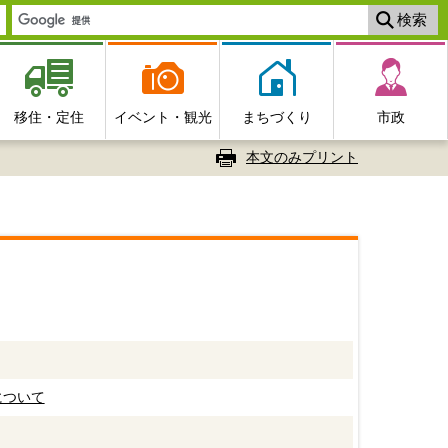
移住・定住
イベント・観光
まちづくり
市政
本文のみプリント
について