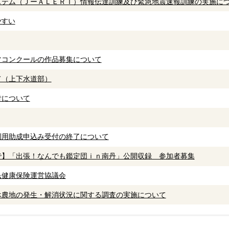
ステム（ＪーＡＬＥＲＴ）情報伝達訓練及び緊急地震速報訓練の実施に
やすい
フコンクールの作品募集について
て（上下水道部）
付について
利用助成申込み受付の終了について
で】「出張！なんでも鑑定団ｉｎ南丹」公開収録 参加者募集
民健康保険運営協議会
休農地の発生・解消状況に関する調査の実施について