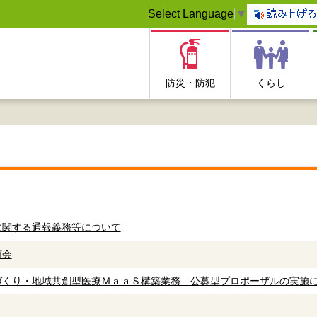
Select Language
▼
防災・防犯
くらし
に関する通報義務等について
演会
づくり・地域共創型医療ＭａａＳ構築業務 公募型プロポーザルの実施