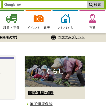
移住・定住
イベント・観光
まちづくり
市政
本文のみプリント
保険者の方】
くらし
丹
国民健康保険
国民健康保険