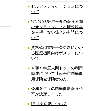
セルフメディケーションにつ
いて
特定健診等データの保険者間
のオンラインによる情報照会
を希望しない場合の申請につ
いて
資格確認書等一斉更新にかか
る医療機関向けポスターにつ
いて
令和８年度人間ドックの利用
助成について【南丹市国民健
康保険被保険者の方】
令和８年度の国民健康保険税
率が決定しました
特別療養費について