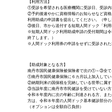
【利用方法】
①受診を希望される医療機関に受診日、受診内
②予約後速やかに資格情報のお知らせなど資格
利用助成の申請書を提出してください。（申し
③後日、市から送付する短期人間ドック「利用
※短期人間ドック利用助成申請の受付期間は令
終了します。）
※人間ドック利用券の申請をせずに受診された
【助成対象となる方】
南丹市国民健康保険被保険者で次の①～③全て
①南丹市国民健康保険に６カ月以上加入してい
②納期到来の国保税を完納している世帯に属す
③当該年度に南丹市市民健診を受けていない方
令和８年度内に次の年齢に到達される方、また
方は、令和８年度の人間ドック基本健診部分の
（オプションは全額自己負担）