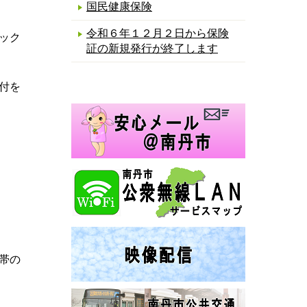
国民健康保険
令和６年１２月２日から保険
ック
証の新規発行が終了します
付を
帯の