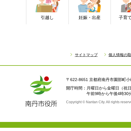
引越し
妊娠・出産
子育
サイトマップ
個人情報の
〒622-8651 京都府南丹市園部
開庁時間
月曜日から金曜日
（祝日
午前9時から午後4時30
Copyright © Nantan City. All rights reserv