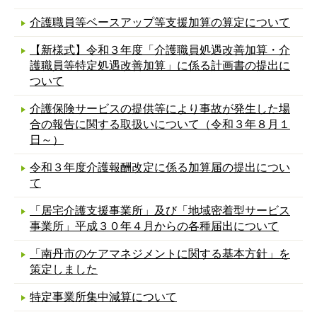
介護職員等ベースアップ等支援加算の算定について
【新様式】令和３年度「介護職員処遇改善加算・介
護職員等特定処遇改善加算」に係る計画書の提出に
ついて
介護保険サービスの提供等により事故が発生した場
合の報告に関する取扱いについて（令和３年８月１
日～）
令和３年度介護報酬改定に係る加算届の提出につい
て
「居宅介護支援事業所」及び「地域密着型サービス
事業所」平成３０年４月からの各種届出について
「南丹市のケアマネジメントに関する基本方針」を
策定しました
特定事業所集中減算について