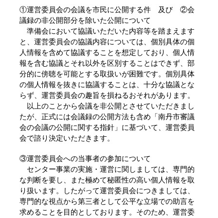
①運営委員会の会議を市民に公開する件 及び ②会
議録の非公開部分を除いた公開について
準備会において協議いただいた内容等を踏まえます
と、運営委員会の協議内容については、個別具体の個
人情報を含めて協議することを想定しており、個人情
報を含む協議とそれ以外を区別することはできず、部
分的に傍聴を可能とする取扱いが困難です。個別具体
の個人情報を抜きに協議することは、十分な協議とな
らず、運営委員会の趣旨を損ねるおそれがあります。
以上のことから会議を非公開とさせていただきまし
たが、正式には会議録の公開方法も含め「南丹市審議
会の会議の公開に関する指針」に基づいて、運営委員
会で諮り決定いただきます。
③運営委員会への当事者の参加について
センター事業の実施・運営に関しましては、専門的
な判断を要し、また極めて秘匿性の高い個人情報を取
り扱います。したがって運営委員会につきましては、
専門的な視点から第三者として公平な立場での助言を
求めることを目的としております。そのため、運営委