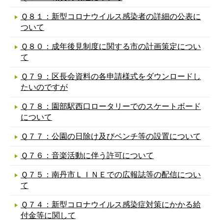
Ｑ８１：新型コロナウイルス感染者の詳細の公表に
ついて
Ｑ８０：成年後見制度に関する市の計画策定につい
て
Ｑ７９：区長会資料の各申請様式をダウンロードし
たいのですが
Ｑ７８：園部駅西口ロータリーでのスケートボード
について
Ｑ７７：公園の日除け及びベンチ等の設置について
Ｑ７６：音楽活動に伴う許可について
Ｑ７５：南丹市ＬＩＮＥでの広報誌等の配信につい
て
Ｑ７４：新型コロナウイルス感染症対策にかかる給
付金等に関して