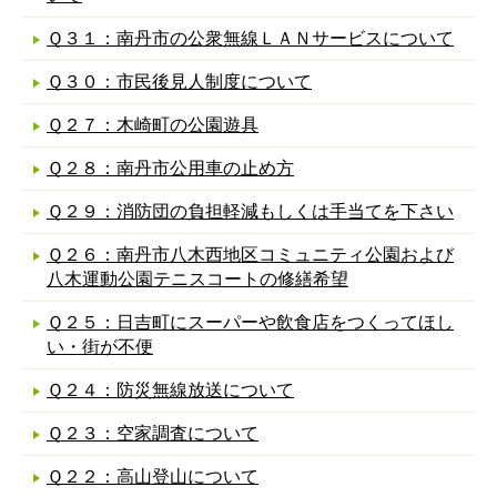
Ｑ３１：南丹市の公衆無線ＬＡＮサービスについて
Ｑ３０：市民後見人制度について
Ｑ２７：木崎町の公園遊具
Ｑ２８：南丹市公用車の止め方
Ｑ２９：消防団の負担軽減もしくは手当てを下さい
Ｑ２６：南丹市八木西地区コミュニティ公園および
八木運動公園テニスコートの修繕希望
Ｑ２５：日吉町にスーパーや飲食店をつくってほし
い・街が不便
Ｑ２４：防災無線放送について
Ｑ２３：空家調査について
Ｑ２２：高山登山について