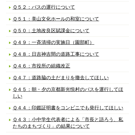
Ｑ５２：バスの運行について
Ｑ５１：美山文化ホールの和室について
Ｑ５０：土地改良区賦課金について
Ｑ４９：一斉清掃の実施日（園部町）
Ｑ４８：日吉神吉間の道路工事について
Ｑ４６：市役所の組織改正
Ｑ４７：道路脇の土だまりを撤去してほしい
Ｑ４５：朝・夕の京都新光悦村のバスを運行してほ
しい
Ｑ４４：印鑑証明書をコンビニでも発行してほしい
Ｑ４３：小中学生代表者による「市長と語ろう、私
たちのまちづくり」の結果について