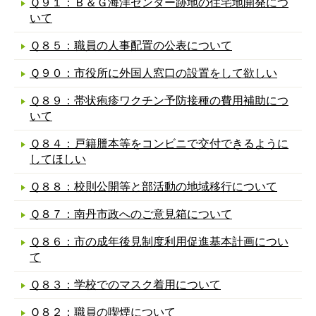
Ｑ９１：Ｂ＆Ｇ海洋センター跡地の住宅地開発につ
いて
Ｑ８５：職員の人事配置の公表について
Ｑ９０：市役所に外国人窓口の設置をして欲しい
Ｑ８９：帯状疱疹ワクチン予防接種の費用補助につ
いて
Ｑ８４：戸籍謄本等をコンビニで交付できるように
してほしい
Ｑ８８：校則公開等と部活動の地域移行について
Ｑ８７：南丹市政へのご意見箱について
Ｑ８６：市の成年後見制度利用促進基本計画につい
て
Ｑ８３：学校でのマスク着用について
Ｑ８２：職員の喫煙について