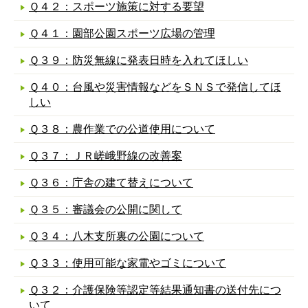
Ｑ４２：スポーツ施策に対する要望
Ｑ４１：園部公園スポーツ広場の管理
Ｑ３９：防災無線に発表日時を入れてほしい
Ｑ４０：台風や災害情報などをＳＮＳで発信してほ
しい
Ｑ３８：農作業での公道使用について
Ｑ３７：ＪＲ嵯峨野線の改善案
Ｑ３６：庁舎の建て替えについて
Ｑ３５：審議会の公開に関して
Ｑ３４：八木支所裏の公園について
Ｑ３３：使用可能な家電やゴミについて
Ｑ３２：介護保険等認定等結果通知書の送付先につ
いて