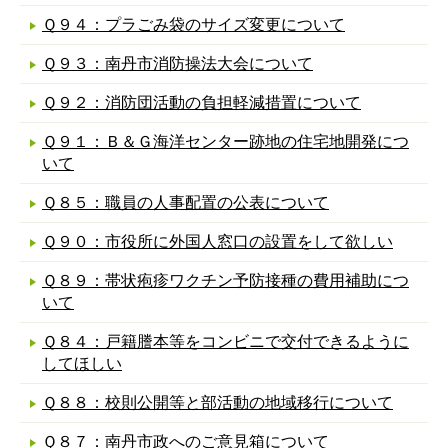
Ｑ９４：プラごみ袋のサイズ変更について
Ｑ９３：南丹市消防操法大会について
Ｑ９２：消防団活動の負担軽減措置について
Ｑ９１：Ｂ＆Ｇ海洋センター跡地の住宅地開発につ
いて
Ｑ８５：職員の人事配置の公表について
Ｑ９０：市役所に外国人窓口の設置をして欲しい
Ｑ８９：帯状疱疹ワクチン予防接種の費用補助につ
いて
Ｑ８４：戸籍謄本等をコンビニで交付できるように
してほしい
Ｑ８８：校則公開等と部活動の地域移行について
Ｑ８７：南丹市政へのご意見箱について