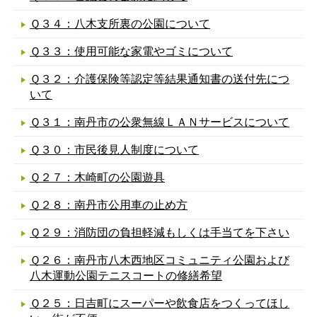
Ｑ３４：八木支所裏の公園について
Ｑ３３：使用可能な家電やゴミについて
Ｑ３２：介護保険等認定等結果通知書の送付先につ
いて
Ｑ３１：南丹市の公衆無線ＬＡＮサービスについて
Ｑ３０：市民後見人制度について
Ｑ２７：木崎町の公園遊具
Ｑ２８：南丹市公用車の止め方
Ｑ２９：消防団の負担軽減もしくは手当てを下さい
Ｑ２６：南丹市八木西地区コミュニティ公園および
八木運動公園テニスコートの修繕希望
Ｑ２５：日吉町にスーパーや飲食店をつくってほし