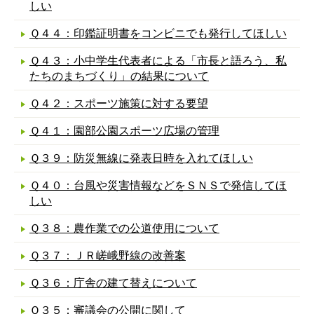
しい
Ｑ４４：印鑑証明書をコンビニでも発行してほしい
Ｑ４３：小中学生代表者による「市長と語ろう、私
たちのまちづくり」の結果について
Ｑ４２：スポーツ施策に対する要望
Ｑ４１：園部公園スポーツ広場の管理
Ｑ３９：防災無線に発表日時を入れてほしい
Ｑ４０：台風や災害情報などをＳＮＳで発信してほ
しい
Ｑ３８：農作業での公道使用について
Ｑ３７：ＪＲ嵯峨野線の改善案
Ｑ３６：庁舎の建て替えについて
Ｑ３５：審議会の公開に関して