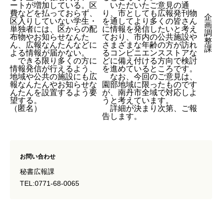
ートが増加している。区
いただいたご意見の通
費などを払っておらず、
り、市としても広報発刊物
企
区入りしていない学生・
を通してより多くの皆さん
画
単独者には、区からの配
に情報を発信したいと考え
調
布物やお知らせなんた
ており、市内の公共施設や
整
ん、広報なんたんなどに
さまざまな年齢の方が訪れ
課
よる情報が届かない。
るコンビニエンスストアな
できる限り多くの方に
どに備え付ける方向で検討
情報発信が行えるよう、
を進めているところです。
地域や公共の施設にも広
なお、今回のご意見は、
報なんたんやお知らせな
園部地域に限ったものです
んたんを設置するよう要
が、南丹市全域で対応しよ
望する。
うと考えています。
（匿名）
詳細が決まり次第、ご報
告します。
お問い合わせ
秘書広報課
TEL:0771-68-0065