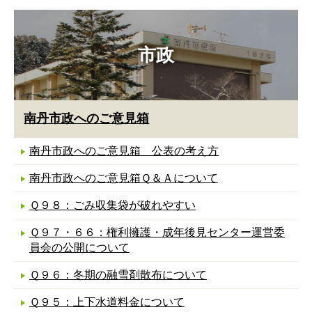
市政
南丹市政へのご意見箱
南丹市政へのご意見箱 公表の考え方
南丹市政へのご意見箱Ｑ＆Ａについて
Ｑ９８：ごみ収集袋が破れやすい
Ｑ９７・６６：権利擁護・成年後見センター運営委
員会の公開について
Ｑ９６：冬期の融雪剤散布について
Ｑ９５：上下水道料金について