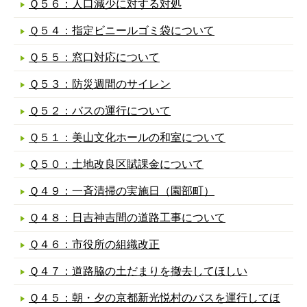
Ｑ５６：人口減少に対する対処
Ｑ５４：指定ビニールゴミ袋について
Ｑ５５：窓口対応について
Ｑ５３：防災週間のサイレン
Ｑ５２：バスの運行について
Ｑ５１：美山文化ホールの和室について
Ｑ５０：土地改良区賦課金について
Ｑ４９：一斉清掃の実施日（園部町）
Ｑ４８：日吉神吉間の道路工事について
Ｑ４６：市役所の組織改正
Ｑ４７：道路脇の土だまりを撤去してほしい
Ｑ４５：朝・夕の京都新光悦村のバスを運行してほ