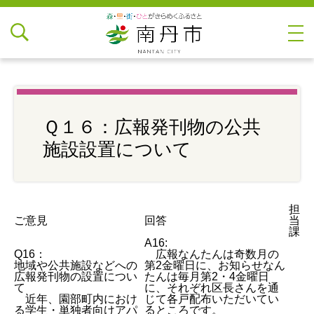
Ｑ１６：広報発刊物の公共
施設設置について
担
ご意見
回答
当
課
A16:
Q16：
広報なんたんは奇数月の
地域や公共施設などへの
第2金曜日に、お知らせなん
広報発刊物の設置につい
たんは毎月第2・4金曜日
て
に、それぞれ区長さんを通
近年、園部町内におけ
じて各戸配布いただいてい
る学生・単独者向けアパ
るところです。