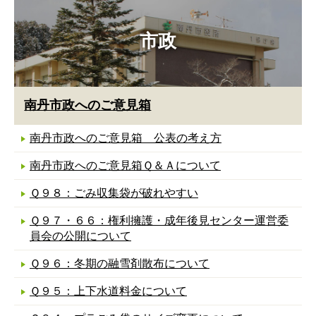
市政
南丹市政へのご意見箱
南丹市政へのご意見箱 公表の考え方
南丹市政へのご意見箱Ｑ＆Ａについて
Ｑ９８：ごみ収集袋が破れやすい
Ｑ９７・６６：権利擁護・成年後見センター運営委
員会の公開について
Ｑ９６：冬期の融雪剤散布について
Ｑ９５：上下水道料金について