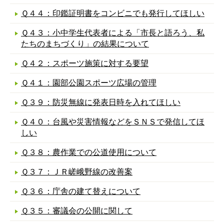
Ｑ４４：印鑑証明書をコンビニでも発行してほしい
Ｑ４３：小中学生代表者による「市長と語ろう、私
たちのまちづくり」の結果について
Ｑ４２：スポーツ施策に対する要望
Ｑ４１：園部公園スポーツ広場の管理
Ｑ３９：防災無線に発表日時を入れてほしい
Ｑ４０：台風や災害情報などをＳＮＳで発信してほ
しい
Ｑ３８：農作業での公道使用について
Ｑ３７：ＪＲ嵯峨野線の改善案
Ｑ３６：庁舎の建て替えについて
Ｑ３５：審議会の公開に関して