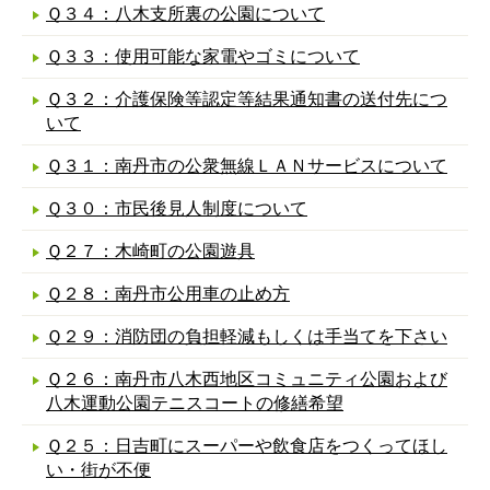
Ｑ３４：八木支所裏の公園について
Ｑ３３：使用可能な家電やゴミについて
Ｑ３２：介護保険等認定等結果通知書の送付先につ
いて
Ｑ３１：南丹市の公衆無線ＬＡＮサービスについて
Ｑ３０：市民後見人制度について
Ｑ２７：木崎町の公園遊具
Ｑ２８：南丹市公用車の止め方
Ｑ２９：消防団の負担軽減もしくは手当てを下さい
Ｑ２６：南丹市八木西地区コミュニティ公園および
八木運動公園テニスコートの修繕希望
Ｑ２５：日吉町にスーパーや飲食店をつくってほし
い・街が不便