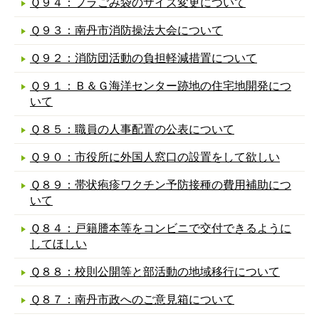
Ｑ９４：プラごみ袋のサイズ変更について
Ｑ９３：南丹市消防操法大会について
Ｑ９２：消防団活動の負担軽減措置について
Ｑ９１：Ｂ＆Ｇ海洋センター跡地の住宅地開発につ
いて
Ｑ８５：職員の人事配置の公表について
Ｑ９０：市役所に外国人窓口の設置をして欲しい
Ｑ８９：帯状疱疹ワクチン予防接種の費用補助につ
いて
Ｑ８４：戸籍謄本等をコンビニで交付できるように
してほしい
Ｑ８８：校則公開等と部活動の地域移行について
Ｑ８７：南丹市政へのご意見箱について