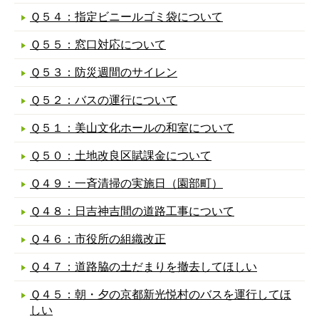
Ｑ５４：指定ビニールゴミ袋について
Ｑ５５：窓口対応について
Ｑ５３：防災週間のサイレン
Ｑ５２：バスの運行について
Ｑ５１：美山文化ホールの和室について
Ｑ５０：土地改良区賦課金について
Ｑ４９：一斉清掃の実施日（園部町）
Ｑ４８：日吉神吉間の道路工事について
Ｑ４６：市役所の組織改正
Ｑ４７：道路脇の土だまりを撤去してほしい
Ｑ４５：朝・夕の京都新光悦村のバスを運行してほ
しい