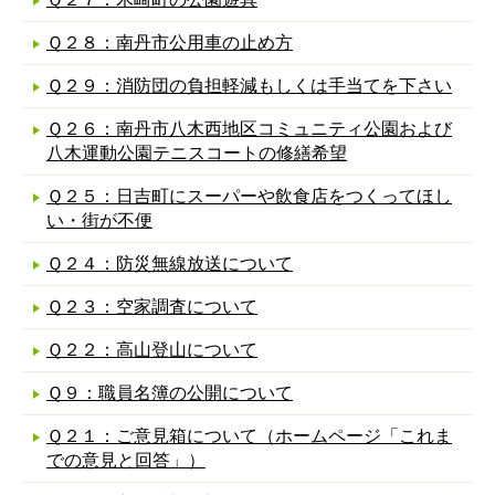
Ｑ２８：南丹市公用車の止め方
Ｑ２９：消防団の負担軽減もしくは手当てを下さい
Ｑ２６：南丹市八木西地区コミュニティ公園および
八木運動公園テニスコートの修繕希望
Ｑ２５：日吉町にスーパーや飲食店をつくってほし
い・街が不便
Ｑ２４：防災無線放送について
Ｑ２３：空家調査について
Ｑ２２：高山登山について
Ｑ９：職員名簿の公開について
Ｑ２１：ご意見箱について（ホームページ「これま
での意見と回答」）