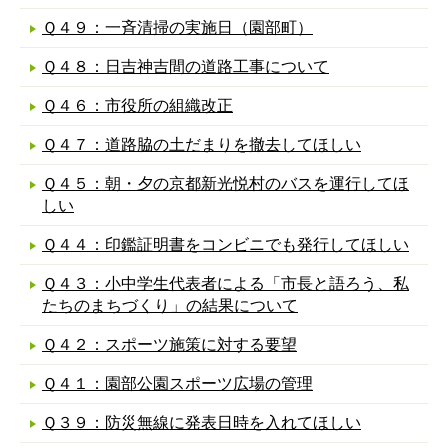
Ｑ４９：一斉清掃の実施日（園部町）
Ｑ４８：日吉神吉間の道路工事について
Ｑ４６：市役所の組織改正
Ｑ４７：道路脇の土だまりを撤去してほしい
Ｑ４５：朝・夕の京都新光悦村のバスを運行してほ
しい
Ｑ４４：印鑑証明書をコンビニでも発行してほしい
Ｑ４３：小中学生代表者による「市長と語ろう、私
たちのまちづくり」の結果について
Ｑ４２：スポーツ施策に対する要望
Ｑ４１：園部公園スポーツ広場の管理
Ｑ３９：防災無線に発表日時を入れてほしい