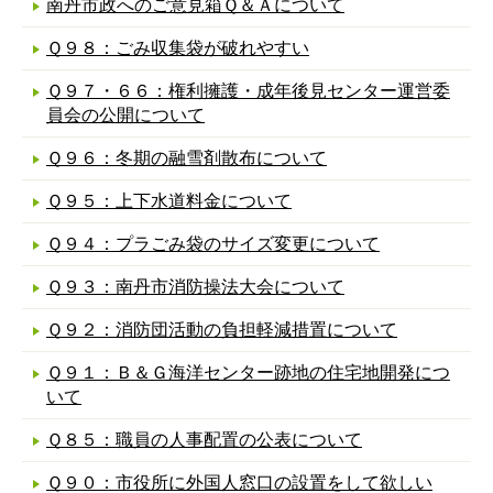
南丹市政へのご意見箱Ｑ＆Ａについて
Ｑ９８：ごみ収集袋が破れやすい
Ｑ９７・６６：権利擁護・成年後見センター運営委
員会の公開について
Ｑ９６：冬期の融雪剤散布について
Ｑ９５：上下水道料金について
Ｑ９４：プラごみ袋のサイズ変更について
Ｑ９３：南丹市消防操法大会について
Ｑ９２：消防団活動の負担軽減措置について
Ｑ９１：Ｂ＆Ｇ海洋センター跡地の住宅地開発につ
いて
Ｑ８５：職員の人事配置の公表について
Ｑ９０：市役所に外国人窓口の設置をして欲しい