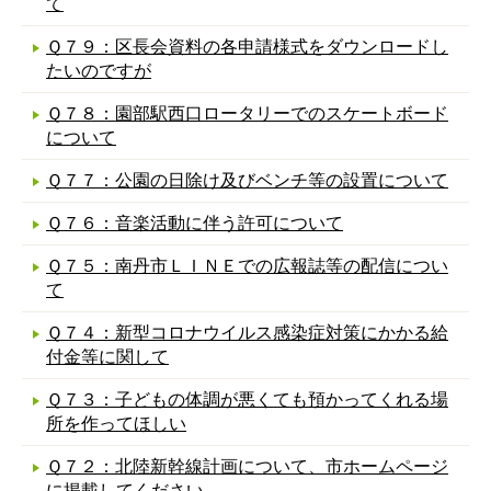
て
Ｑ７９：区長会資料の各申請様式をダウンロードし
たいのですが
Ｑ７８：園部駅西口ロータリーでのスケートボード
について
Ｑ７７：公園の日除け及びベンチ等の設置について
Ｑ７６：音楽活動に伴う許可について
Ｑ７５：南丹市ＬＩＮＥでの広報誌等の配信につい
て
Ｑ７４：新型コロナウイルス感染症対策にかかる給
付金等に関して
Ｑ７３：子どもの体調が悪くても預かってくれる場
所を作ってほしい
Ｑ７２：北陸新幹線計画について、市ホームページ
に掲載してください。