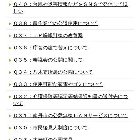
Ｑ４０：台風や災害情報などをＳＮＳで発信してほ
しい
Ｑ３８：農作業での公道使用について
Ｑ３７：ＪＲ嵯峨野線の改善案
Ｑ３６：庁舎の建て替えについて
Ｑ３５：審議会の公開に関して
Ｑ３４：八木支所裏の公園について
Ｑ３３：使用可能な家電やゴミについて
Ｑ３２：介護保険等認定等結果通知書の送付先につ
いて
Ｑ３１：南丹市の公衆無線ＬＡＮサービスについて
Ｑ３０：市民後見人制度について
Ｑ２７：木崎町の公園遊具