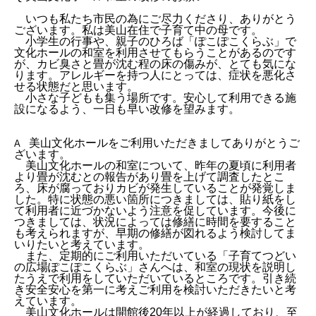
いつも私たち市民の為にご尽力くださり、ありがとう
ございます。私は美山在住で子育て中の母です。
小学生の行事や、親子のひろば「ぽこぽこくらぶ」で
文化ホールの和室を利用させてもらうことがあるのです
が、カビ臭さと畳が沈む程の床の傷みが、とても気にな
ります。アレルギーを持つ人にとっては、症状を悪化さ
せる状態だと思います。
小さな子どもも集う場所です。安心して利用できる施
設になるよう、一日も早い改修を望みます。
美山文化ホールをご利用いただきましてありがとうご
A
ざいます。
美山文化ホールの和室について、昨年の夏頃に利用者
より畳が沈むとの報告があり畳を上げて調査したとこ
ろ、床が腐っておりカビが発生していることが発覚しま
した。特に状態の悪い箇所につきましては、貼り紙をし
て利用者に近づかないよう注意を促しています。今後に
つきましては、状況によっては修繕に時間を要すること
も考えられますが、早期の修繕が図れるよう検討してま
いりたいと考えています。
また、定期的にご利用いただいている「子育てつどい
の広場ぽこぽこくらぶ」さんへは、和室の現状を説明し
たうえで利用をしていただいているところです。引き続
き安全安心を第一に考えご利用を検討いただきたいと考
えています。
美山文化ホールは開館後20年以上が経過しており、至