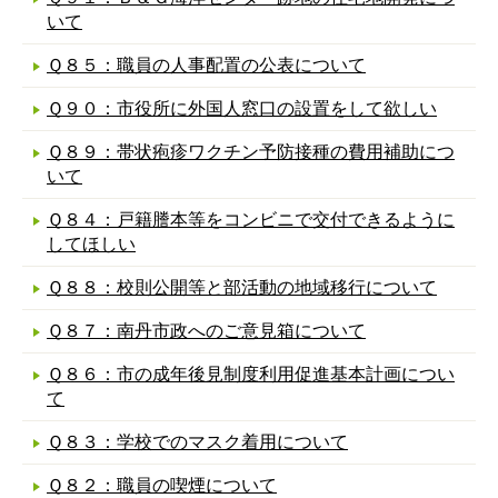
いて
Ｑ８５：職員の人事配置の公表について
Ｑ９０：市役所に外国人窓口の設置をして欲しい
Ｑ８９：帯状疱疹ワクチン予防接種の費用補助につ
いて
Ｑ８４：戸籍謄本等をコンビニで交付できるように
してほしい
Ｑ８８：校則公開等と部活動の地域移行について
Ｑ８７：南丹市政へのご意見箱について
Ｑ８６：市の成年後見制度利用促進基本計画につい
て
Ｑ８３：学校でのマスク着用について
Ｑ８２：職員の喫煙について