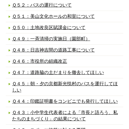
Ｑ５２：バスの運行について
Ｑ５１：美山文化ホールの和室について
Ｑ５０：土地改良区賦課金について
Ｑ４９：一斉清掃の実施日（園部町）
Ｑ４８：日吉神吉間の道路工事について
Ｑ４６：市役所の組織改正
Ｑ４７：道路脇の土だまりを撤去してほしい
Ｑ４５：朝・夕の京都新光悦村のバスを運行してほ
しい
Ｑ４４：印鑑証明書をコンビニでも発行してほしい
Ｑ４３：小中学生代表者による「市長と語ろう、私
たちのまちづくり」の結果について