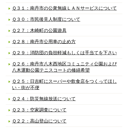
Ｑ３１：南丹市の公衆無線ＬＡＮサービスについて
Ｑ３０：市民後見人制度について
Ｑ２７：木崎町の公園遊具
Ｑ２８：南丹市公用車の止め方
Ｑ２９：消防団の負担軽減もしくは手当てを下さい
Ｑ２６：南丹市八木西地区コミュニティ公園および
八木運動公園テニスコートの修繕希望
Ｑ２５：日吉町にスーパーや飲食店をつくってほし
い・街が不便
Ｑ２４：防災無線放送について
Ｑ２３：空家調査について
Ｑ２２：高山登山について