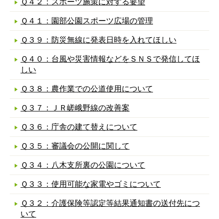
Ｑ４２：スポーツ施策に対する要望
Ｑ４１：園部公園スポーツ広場の管理
Ｑ３９：防災無線に発表日時を入れてほしい
Ｑ４０：台風や災害情報などをＳＮＳで発信してほ
しい
Ｑ３８：農作業での公道使用について
Ｑ３７：ＪＲ嵯峨野線の改善案
Ｑ３６：庁舎の建て替えについて
Ｑ３５：審議会の公開に関して
Ｑ３４：八木支所裏の公園について
Ｑ３３：使用可能な家電やゴミについて
Ｑ３２：介護保険等認定等結果通知書の送付先につ
いて