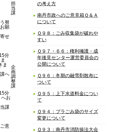
担
の考え方
当
課
南丹市政へのご意見箱Ｑ＆Ａ
について
う努
お願
Ｑ９８：ごみ収集袋が破れや
寄せ
すい
Ｑ９７・６６：権利擁護・成
15分
年後見センター運営委員会の
。ま
公開について
きま
企
画
課へ
Ｑ９６：冬期の融雪剤散布に
調
整
ついて
課
15分
Ｑ９５：上下水道料金につい
）へお
て
当課
Ｑ９４：プラごみ袋のサイズ
変更について
ご意
Ｑ９３：南丹市消防操法大会