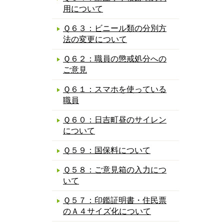
用について
Ｑ６３：ビニール類の分別方
法の変更について
Ｑ６２：職員の懲戒処分への
ご意見
Ｑ６１：スマホを使っている
職員
Ｑ６０：日吉町昼のサイレン
について
Ｑ５９：国保料について
Ｑ５８：ご意見箱の入力につ
いて
Ｑ５７：印鑑証明書・住民票
のＡ４サイズ化について