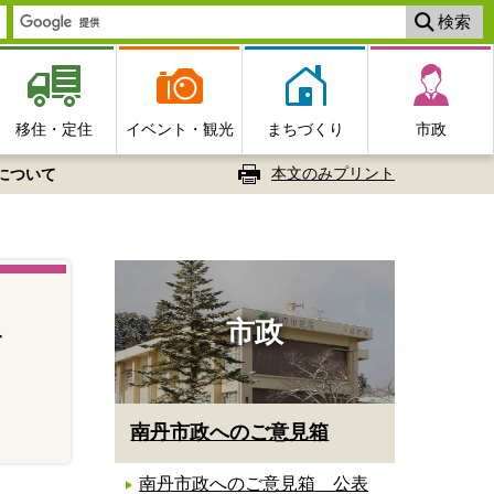
移住・定住
イベント・観光
まちづくり
市政
本文のみプリント
について
市政
方
南丹市政へのご意見箱
南丹市政へのご意見箱 公表