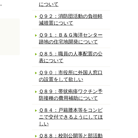
。
について
Ｑ９２：消防団活動の負担軽
減措置について
Ｑ９１：Ｂ＆Ｇ海洋センター
跡地の住宅地開発について
Ｑ８５：職員の人事配置の公
表について
Ｑ９０：市役所に外国人窓口
の設置をして欲しい
Ｑ８９：帯状疱疹ワクチン予
防接種の費用補助について
Ｑ８４：戸籍謄本等をコンビ
ニで交付できるようにしてほ
しい
Ｑ８８：校則公開等と部活動