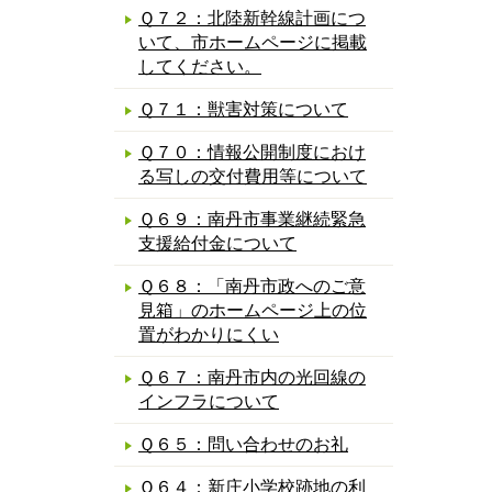
Ｑ７２：北陸新幹線計画につ
いて、市ホームページに掲載
してください。
Ｑ７１：獣害対策について
Ｑ７０：情報公開制度におけ
る写しの交付費用等について
Ｑ６９：南丹市事業継続緊急
支援給付金について
Ｑ６８：「南丹市政へのご意
見箱」のホームページ上の位
置がわかりにくい
Ｑ６７：南丹市内の光回線の
インフラについて
Ｑ６５：問い合わせのお礼
Ｑ６４：新庄小学校跡地の利