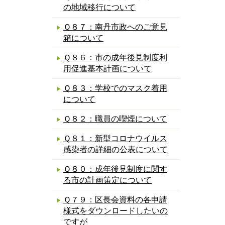
の地域移行について
Ｑ８７：南丹市政へのご意見
箱について
Ｑ８６：市の成年後見制度利
用促進基本計画について
Ｑ８３：学校でのマスク着用
について
Ｑ８２：職員の喫煙について
Ｑ８１：新型コロナウイルス
感染者の詳細の公表について
Ｑ８０：成年後見制度に関す
る市の計画策定について
Ｑ７９：区長会資料の各申請
様式をダウンロードしたいの
ですが