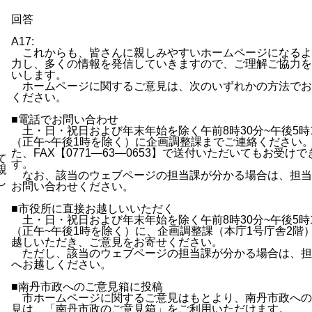
回答
A17:
これからも、皆さんに親しみやすいホームページになるよ
力し、多くの情報を発信していきますので、ご理解ご協力を
いします。
ホームページに関するご意見は、次のいずれかの方法でお
ください。
■電話でお問い合わせ
土・日・祝日および年末年始を除く午前8時30分~午後5時
（正午~午後1時を除く）に企画調整課までご連絡ください
た、FAX【0771―63―0653】で送付いただいてもお受けで
て
す。
親
なお、該当のウェブページの担当課が分かる場合は、担当
し
お問い合わせください。
■市役所に直接お越しいいただく
土・日・祝日および年末年始を除く午前8時30分~午後5時
（正午~午後1時を除く）に、企画調整課（本庁1号庁舎2階
越しいただき、ご意見をお寄せください。
ただし、該当のウェブページの担当課が分かる場合は、担
へお越しください。
■南丹市政へのご意見箱に投稿
市ホームページに関するご意見はもとより、南丹市政への
見は、「南丹市政のご意見箱」をご利用いただけます。