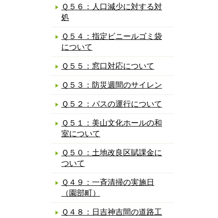
Ｑ５６：人口減少に対する対
処
Ｑ５４：指定ビニールゴミ袋
について
Ｑ５５：窓口対応について
Ｑ５３：防災週間のサイレン
Ｑ５２：バスの運行について
Ｑ５１：美山文化ホールの和
室について
Ｑ５０：土地改良区賦課金に
ついて
Ｑ４９：一斉清掃の実施日
（園部町）
Ｑ４８：日吉神吉間の道路工