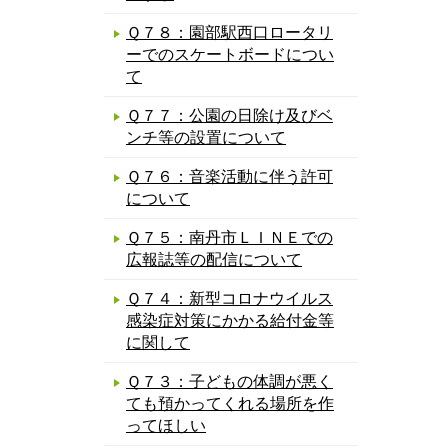
Ｑ７８：園部駅西口ロータリ
ーでのスケートボードについ
て
Ｑ７７：公園の日除け及びベ
ンチ等の設置について
Ｑ７６：音楽活動に伴う許可
について
Ｑ７５：南丹市ＬＩＮＥでの
広報誌等の配信について
Ｑ７４：新型コロナウイルス
感染症対策にかかる給付金等
に関して
Ｑ７３：子どもの体調が悪く
ても預かってくれる場所を作
ってほしい