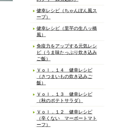
健幸レシピ（ちゃんぽん風ス
ープ）
健幸レシピ（里芋の生八ッ橋
風）
免疫力をアップする元気レシ
ピ（うま味たっぷり炊き込み
ご飯）
Ｖｏｌ．１４ 健幸レシピ
（さつまいもの炊き込みご
飯）
Ｖｏｌ．１３ 健幸レシピ
（秋のポテトサラダ）
Ｖｏｌ．１２ 健幸レシピ
（辛くない マーボートマト
ーフ）