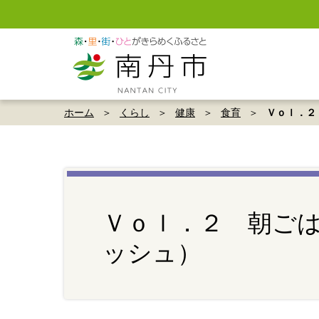
ホーム
くらし
健康
食育
Ｖｏｌ．２
Ｖｏｌ．２ 朝ご
ッシュ）