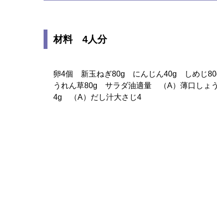
材料 4人分
卵4個 新玉ねぎ80g にんじん40g しめじ80
うれん草80g サラダ油適量 （A）薄口しょ
4g （A）だし汁大さじ4