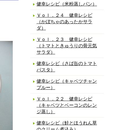
健幸レシピ（米粉蒸しパン）
Ｖｏｌ．２４ 健幸レシピ
（かぼちゃのあったかサラ
ダ）
Ｖｏｌ．２３ 健幸レシピ
（トマトときゅうりの骨元気
サラダ）
健幸レシピ（さば缶のトマト
パスタ）
健幸レシピ（キャベツチャン
プルー）
Ｖｏｌ．２２ 健幸レシピ
（キャベツとベーコンのレン
ジ蒸し）
健幸レシピ（鮭とほうれん草
のクリーム煮込み）