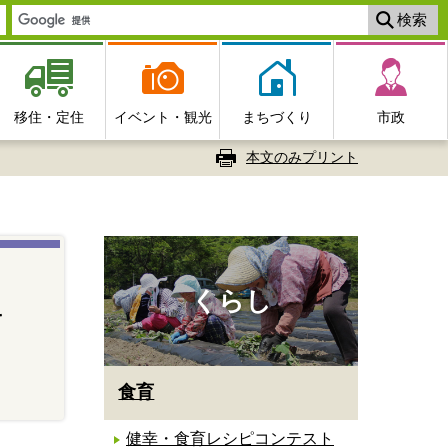
移住・定住
イベント・観光
まちづくり
市政
本文のみプリント
くらし
キ
食育
健幸・食育レシピコンテスト