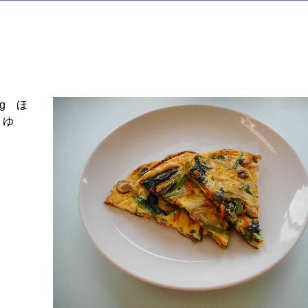
g ほ
うゆ