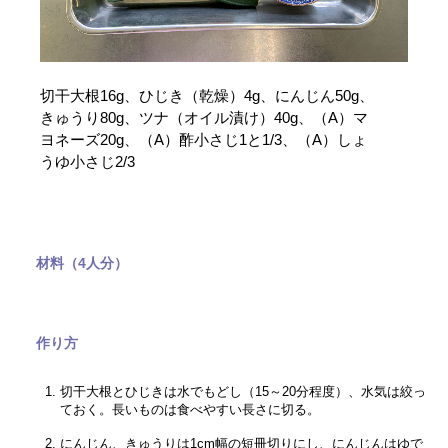
切干大根16g、ひじき（乾燥）4g、にんじん50g、
きゅうり80g、ツナ（オイル漬け）40g、（A）マ
ヨネーズ20g、（A）酢小さじ1と1/3、（A）しょ
うゆ小さじ2/3
材料（4人分）
作り方
切干大根とひじきは水でもどし（15～20分程度）、水気は絞っ
ておく。長いものは食べやすい長さに切る。
にんじん、きゅうりは1cm幅の短冊切りにし、にんじんはゆで