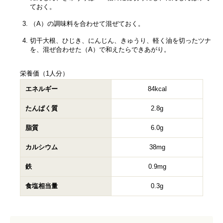
ておく。
（A）の調味料を合わせて混ぜておく。
切干大根、ひじき、にんじん、きゅうり、軽く油を切ったツナ
を、混ぜ合わせた（A）で和えたらできあがり。
栄養価（1人分）
エネルギー
84kcal
たんぱく質
2.8g
脂質
6.0g
カルシウム
38mg
鉄
0.9mg
食塩相当量
0.3g