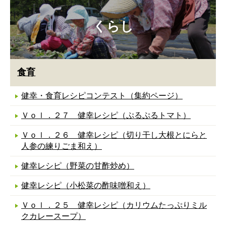
くらし
食育
健幸・食育レシピコンテスト（集約ページ）
Ｖｏｌ．２７ 健幸レシピ（ぷるぷるトマト）
Ｖｏｌ．２６ 健幸レシピ（切り干し大根とにらと
人参の練りごま和え）
健幸レシピ（野菜の甘酢炒め）
健幸レシピ（小松菜の酢味噌和え）
Ｖｏｌ．２５ 健幸レシピ（カリウムたっぷりミル
クカレースープ）