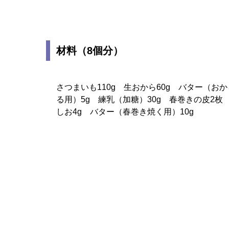
材料（8個分）
さつまいも110g 生おから60g バター（お
る用）5g 練乳（加糖）30g 春巻きの皮2枚
しお4g バター（春巻き焼く用）10g