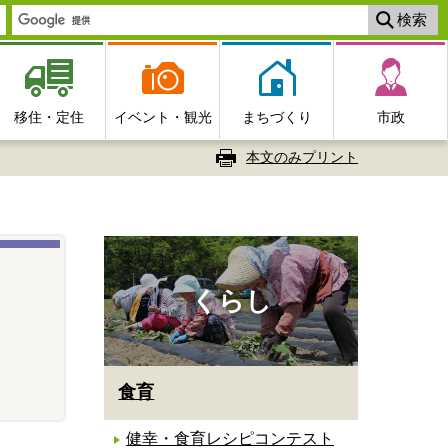
移住・定住
イベント・観光
まちづくり
市政
本文のみプリント
くらし
食育
健幸・食育レシピコンテスト