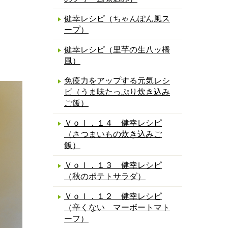
健幸レシピ（ちゃんぽん風ス
ープ）
健幸レシピ（里芋の生八ッ橋
風）
免疫力をアップする元気レシ
ピ（うま味たっぷり炊き込み
ご飯）
Ｖｏｌ．１４ 健幸レシピ
（さつまいもの炊き込みご
飯）
Ｖｏｌ．１３ 健幸レシピ
（秋のポテトサラダ）
Ｖｏｌ．１２ 健幸レシピ
（辛くない マーボートマト
ーフ）