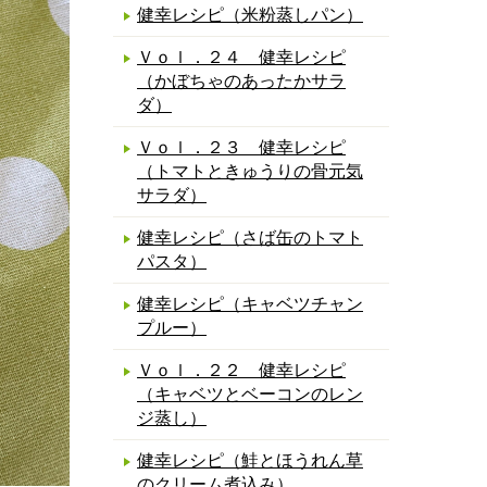
健幸レシピ（米粉蒸しパン）
Ｖｏｌ．２４ 健幸レシピ
（かぼちゃのあったかサラ
ダ）
Ｖｏｌ．２３ 健幸レシピ
（トマトときゅうりの骨元気
サラダ）
健幸レシピ（さば缶のトマト
パスタ）
健幸レシピ（キャベツチャン
プルー）
Ｖｏｌ．２２ 健幸レシピ
（キャベツとベーコンのレン
ジ蒸し）
健幸レシピ（鮭とほうれん草
のクリーム煮込み）