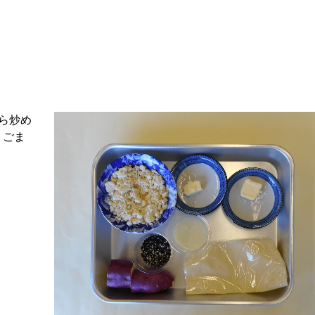
から炒め
 ごま