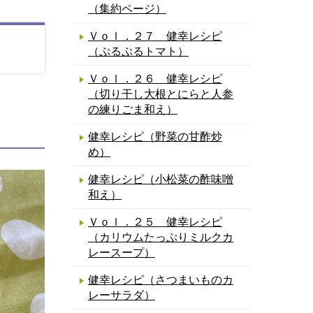
（集約ページ）
Ｖｏｌ．２７ 健幸レシピ
（ぷるぷるトマト）
Ｖｏｌ．２６ 健幸レシピ
（切り干し大根とにらと人参
の練りごま和え）
健幸レシピ（野菜の甘酢炒
め）
健幸レシピ（小松菜の酢味噌
和え）
Ｖｏｌ．２５ 健幸レシピ
（カリウムたっぷりミルクカ
レースープ）
健幸レシピ（さつまいものカ
レーサラダ）